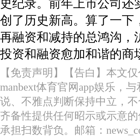
史纪录。前年上市公司还实
创了历史新高。算了一下，
再融资和减持的总鸿沟，沪深
投资和融资愈加和谐的商
【免责声明】【告白】本文仅
manbext体育官网app娱
说、不雅点判断保持中立，不
齐备性提供任何昭示或示意的
承担扫数背负。邮箱：news_center