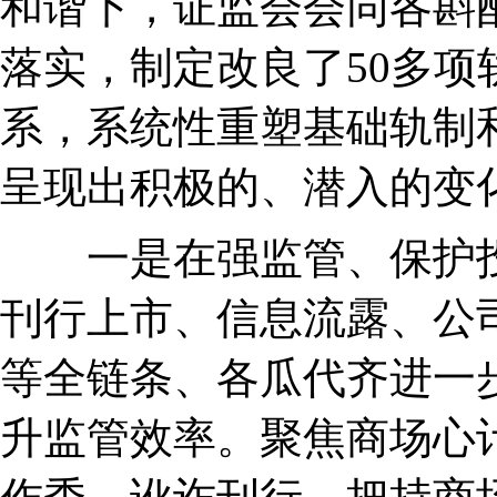
和谐下，证监会会同各斟酌
落实，制定改良了50多项轨
系，系统性重塑基础轨制
呈现出积极的、潜入的变
一是在强监管、保护投
刊行上市、信息流露、公
等全链条、各瓜代齐进一
升监管效率。聚焦商场心