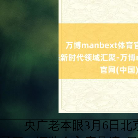
央广老本眼3月6日北京音