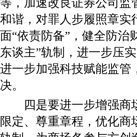
等，加速改良证券公司监
和谐，对罪人步履照章实
面“依责防备”，健全防治
东谈主”轨制，进一步压实
进一步加强科技赋能监管
决。
四是要进一步增强商场
限定、尊重章程，优化商