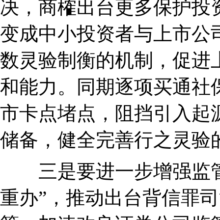
决，商榷出台更多保护投
变成中小投资者与上市公
数灵验制衡的机制，促进
和能力。同期逐项买通社
市卡点堵点，阻挡引入起
储备，健全完善行之灵验
三是要进一步增强监管
重办”，推动出台背信罪