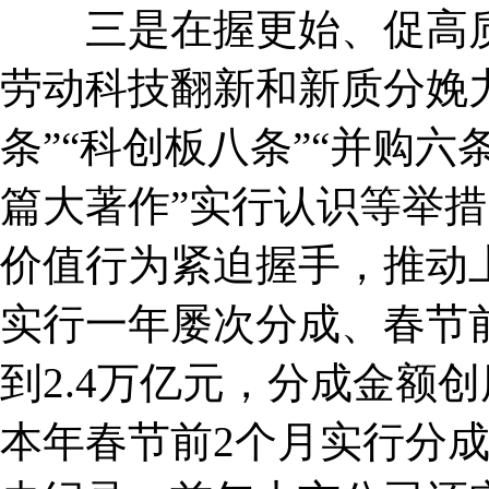
三是在握更始、促高质
劳动科技翻新和新质分娩
条”“科创板八条”“并购六
篇大著作”实行认识等举
价值行为紧迫握手，推动
实行一年屡次分成、春节前
到2.4万亿元，分成金额
本年春节前2个月实行分成