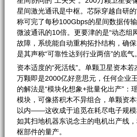
星间协同的“工夫关”。200万颗卫星要
星间激光通讯是中枢。芯际穿越自研的
称可完了每秒100Gbps的星间数据
微波通讯的10倍。更要津的是“动态组
故障，系统能自动重构拓扑结构，确保
是其声称“可靠性达到行业两倍”的底气
资本适度的“死活线”。单颗卫星资本若杰
万颗即是2000亿好意思元，任何企业
的解法是“模块化想象+批量化出产”：
模块，可像搭积木不异组合，单颗资本
以内——这收成于追觅在耗尽电子规模
如其扫地机器东说念主的电机出产线，
枢部件的量产。