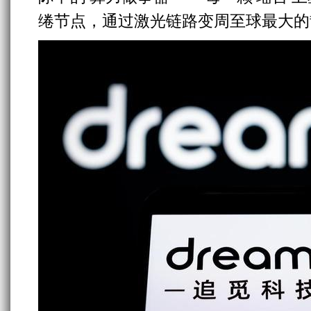
绻节点，通过激光链路变周至球最大的