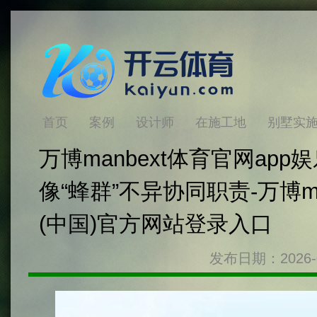
首页
案例
设计师
在施工地
别墅实
万博manbext体育官网app
像“蜂群”不异协同职责-万博ma
(中国)官方网站登录入口
发布日期：2026-