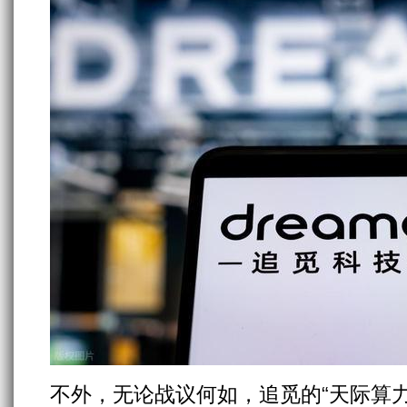
不外，无论战议何如，追觅的“天际算