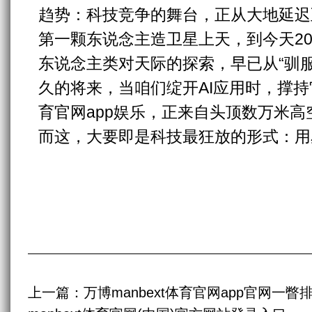
趋势：科技竞争的舞台，正从大地延迟至
第一颗东说念主造卫星上天，到今天2
东说念主类对天际的探索，早已从“驯服
久的将来，当咱们绽开AI应用时，撑持它
育官网app娱乐，正来自头顶数万米高
而这，大要即是科技最狂放的形式：用
上一篇：
万博manbext体育官网app官网一