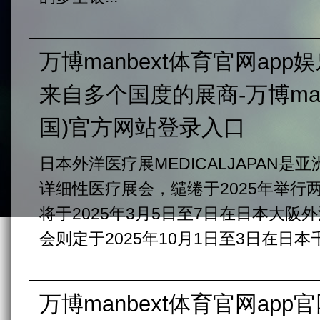
万博manbext体育官网ap
来自多个国度的展商-万博man
国)官方网站登录入口
日本外洋医疗展MEDICALJAPAN
详细性医疗展会，缱绻于2025年举行
将于2025年3月5日至7日在日本大
会则定于2025年10月1日至3日在日本
万博manbext体育官网ap