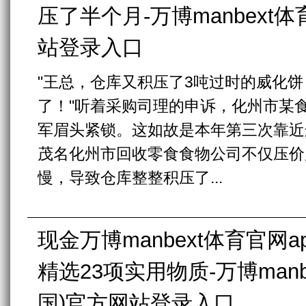
压了半个月-万博manbext
站登录入口
"王总，仓库又积压了3吨过时的威化
了！"听着采购司理的申诉，化州市某
军眉头紧锁。这如故是本年第三次靠近
茂名化州市回收零食食物公司不仅压价
慢，导致仓库整整积压了...
现金万博manbext体育官网
精选23项实用物质-万博manb
国)官方网站登录入口