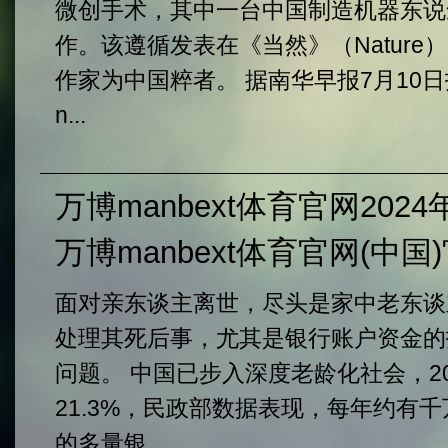
微创手术，其中一台中国制造机器东说
作。该遵循发表在《当然》（Natur
作家为中国粹者。 据南华早报7月10
n...
万博manbext体育官网202
万博manbext体育官网(中
面对亲东谈主离世，尽头是家中老东谈
处理其死后事，尤其是银行账户资金的
问题。 中国已步入深度老龄化社会，2
21.3%，民政部数据表现，每年约有
的多量银...