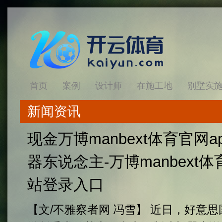
首页
案例
设计师
在施工地
别墅实
新闻资讯
现金万博manbext体育官网
器东说念主-万博manbext
站登录入口
【文/不雅察者网 冯雪】 近日，好意