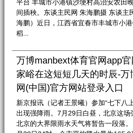
平台 丰城市小港镇沙埂村高治安农田
间插秧。东谈主民网 朱海鹏摄 东谈主民
海鹏）近日，江西省宜春市丰城市小港
稻...
万博manbext体育官网ap
家峪在这短短几天的时辰-万博m
网(中国)官方网站登录入口
新京报讯（记者王景曦）参加“七下八
出现强降雨。7月29日白昼，北京这
北京的大界限雨水天气将暂告一段落。